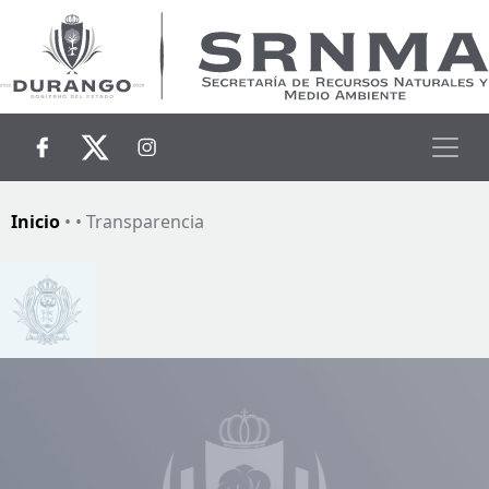
Secretaría de Recursos Natura
Gobierno del Estado de Durango
Skip
to
content
Inicio
• • Transparencia